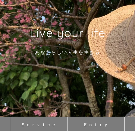
Live your life
あなたらしい人生を生きる
Ｓｅｒｖｉｃｅ
Ｅｎｔｒｙ