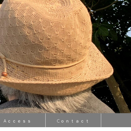
Aｃｃｅｓｓ
Cｏｎｔａｃｔ