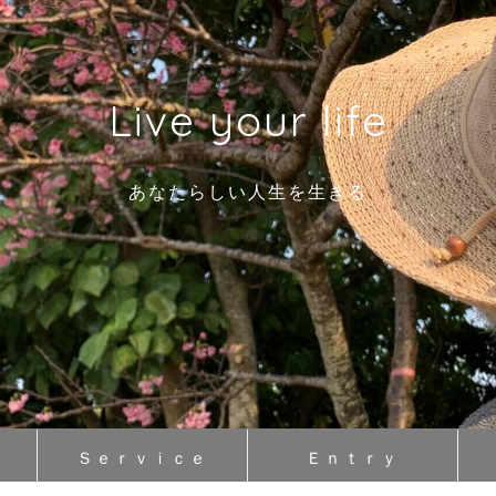
Live your life
あなたらしい人生を生きる
Ｓｅｒｖｉｃｅ
Ｅｎｔｒｙ