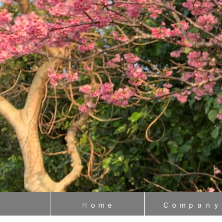
Ｈｏｍｅ
Ｃｏｍｐａｎｙ