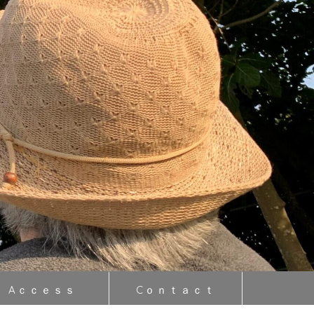
Aｃｃｅｓｓ
Cｏｎｔａｃｔ