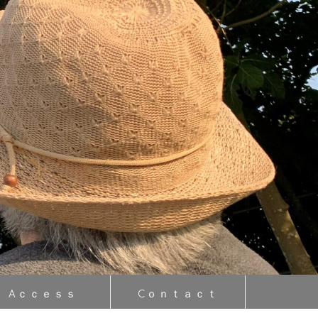
Aｃｃｅｓｓ
Cｏｎｔａｃｔ