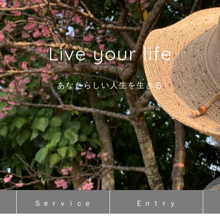
Live your life
あなたらしい人生を生きる
Ｓｅｒｖｉｃｅ
Ｅｎｔｒｙ