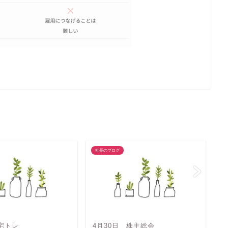
社長のブログ
社
 宅トレ
4月30日 株主総会
農