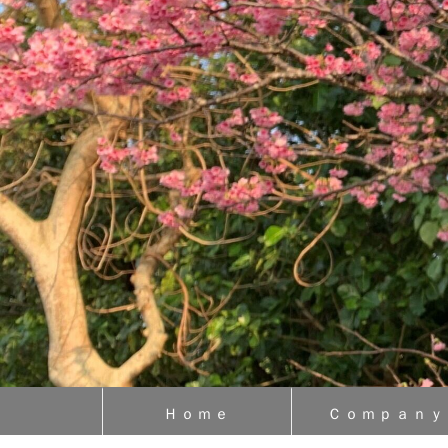
Ｈｏｍｅ
Ｃｏｍｐａｎｙ