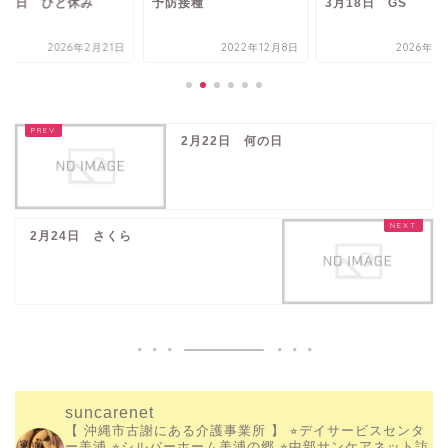
月21日 ひと休み
予防接種
3月18日 GS
2026年2月21日
2022年12月8日
2026年3
2月22日 何の日
2月24日 さくら
suncarenet
【 沖縄市古謝にある介護事業所 】
⭐︎デイサービスセンタ
ー美浦
⭐︎シルバーホーム美浦の郷
⭐︎中部サンケアネット訪