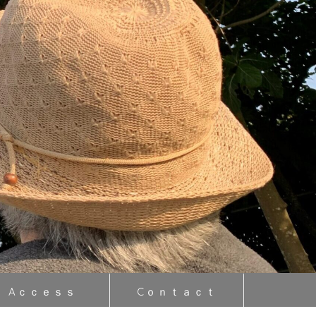
Aｃｃｅｓｓ
Cｏｎｔａｃｔ