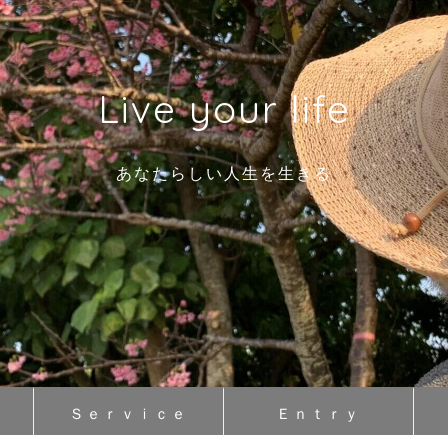
Live your life
あなたらしい人生を生きる
Ｓｅｒｖｉｃｅ
Ｅｎｔｒｙ