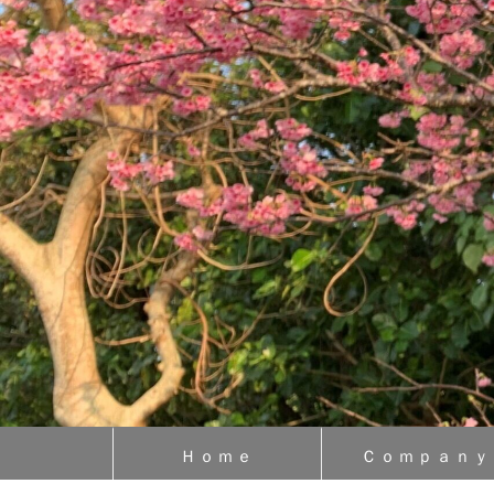
Ｈｏｍｅ
Ｃｏｍｐａｎｙ