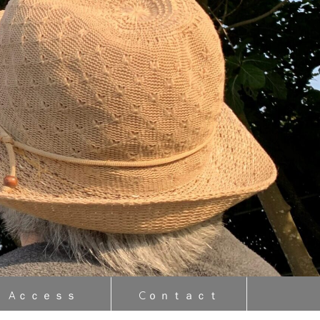
Aｃｃｅｓｓ
Cｏｎｔａｃｔ