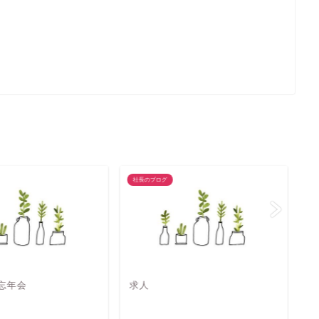
社長のブログ
社
 忘年会
求人
5