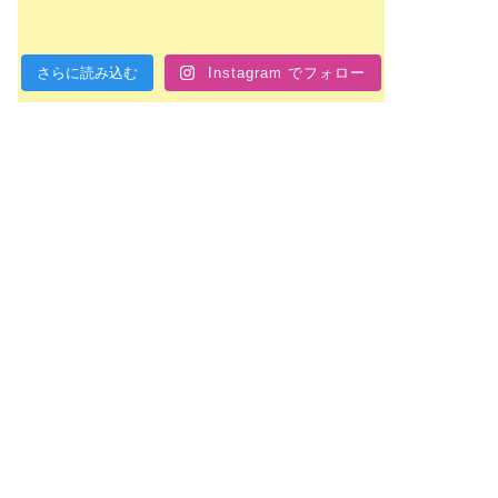
さらに読み込む
Instagram でフォロー
長のブログ
社長のブログ
月8日 実
おやつ