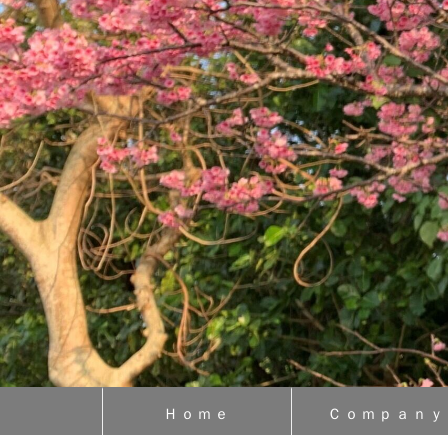
Ｈｏｍｅ
Ｃｏｍｐａｎｙ