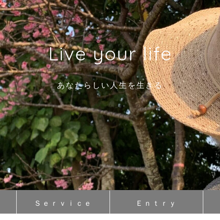
Live your life
あなたらしい人生を生きる
Ｓｅｒｖｉｃｅ
Ｅｎｔｒｙ