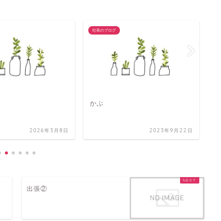
社長のブログ
社
初
かぶ
4
2026年3月8日
2023年9月22日
出張②