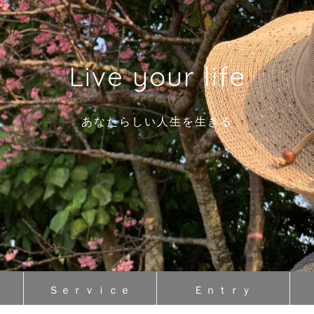
Live your life
あなたらしい人生を生きる
Ｓｅｒｖｉｃｅ
Ｅｎｔｒｙ