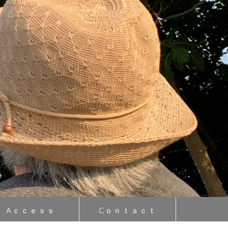
Aｃｃｅｓｓ
Cｏｎｔａｃｔ