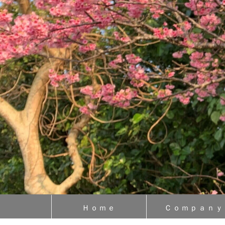
Ｈｏｍｅ
Ｃｏｍｐａｎｙ