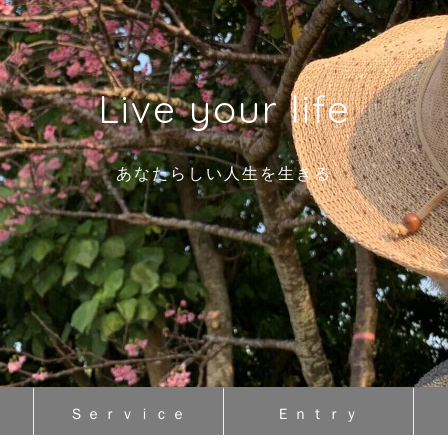
Live your life
あなたらしい人生を生きる
Ｓｅｒｖｉｃｅ
Ｅｎｔｒｙ