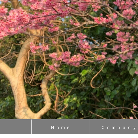
Ｈｏｍｅ
Ｃｏｍｐａｎｙ