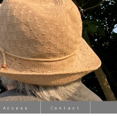
Aｃｃｅｓｓ
Cｏｎｔａｃｔ