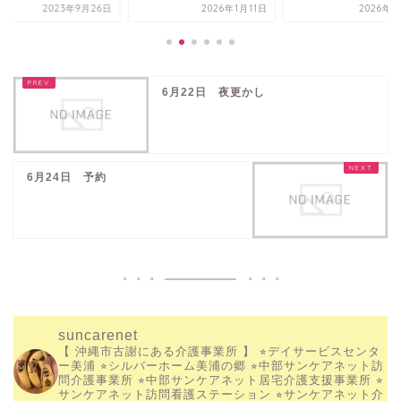
2023年9月26日
2026年1月11日
2026年5
6月22日 夜更かし
6月24日 予約
suncarenet
【 沖縄市古謝にある介護事業所 】
⭐︎デイサービスセンタ
ー美浦
⭐︎シルバーホーム美浦の郷
⭐︎中部サンケアネット訪
問介護事業所
⭐︎中部サンケアネット居宅介護支援事業所
⭐︎
サンケアネット訪問看護ステーション
⭐︎サンケアネット介