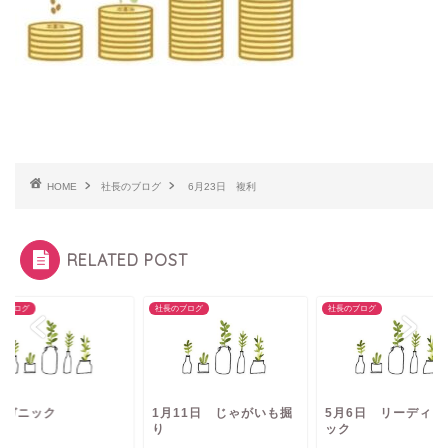
HOME
社長のブログ
6月23日 複利
RELATED POST
のブログ
社長のブログ
社長のブログ
ーガニック
1月11日 じゃがいも掘
5月6日 リーディン
り
ック