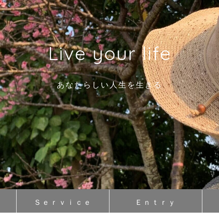
Live your life
あなたらしい人生を生きる
Ｓｅｒｖｉｃｅ
Ｅｎｔｒｙ