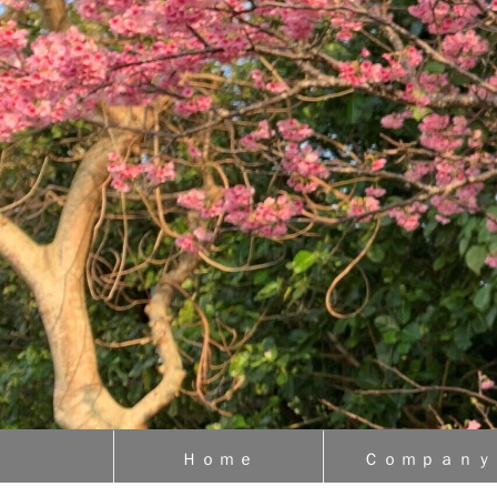
Ｈｏｍｅ
Ｃｏｍｐａｎｙ