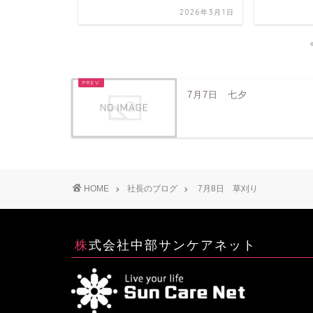
2026年6月20日
2026年3月1日
7月7日 七夕
HOME
社長のブログ
7月8日 草刈り
株式会社中部サンケアネット