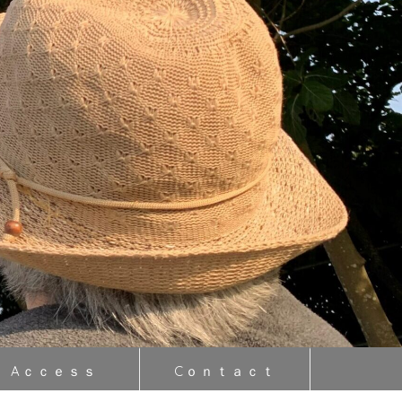
Aｃｃｅｓｓ
Cｏｎｔａｃｔ