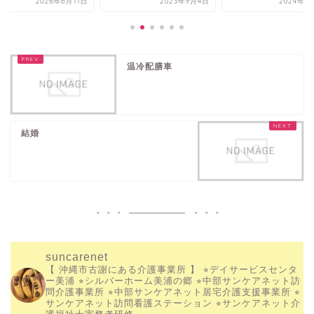
2026年6月11日
2023年9月4日
2024年1
温冷配膳車
結婚
suncarenet
【 沖縄市古謝にある介護事業所 】
⭐︎デイサービスセンタ
ー美浦
⭐︎シルバーホーム美浦の郷
⭐︎中部サンケアネット訪
問介護事業所
⭐︎中部サンケアネット居宅介護支援事業所
⭐︎
サンケアネット訪問看護ステーション
⭐︎サンケアネット介