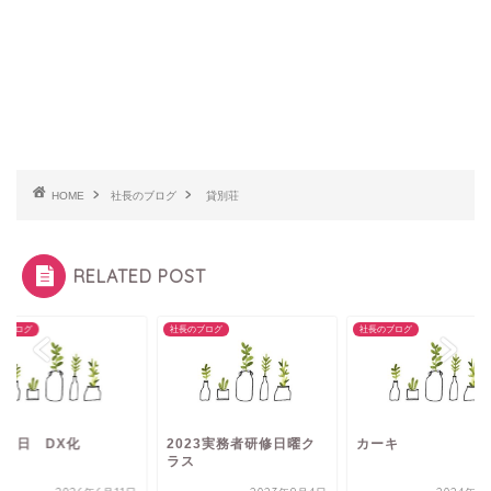
HOME
社長のブログ
貸別荘
RELATED POST
のブログ
社長のブログ
社長のブログ
11日 DX化
2023実務者研修日曜ク
カーキ
ラス