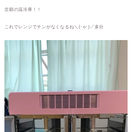
念願の温冷庫！！
これでレンジでチンがなくなるね＼(･o･)／多分